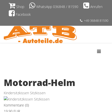
Shop
WhatsApp 036848 / 81590
Anrufen
Facebook
+49 36848 81590
Motorrad-Helm
Kindersitzkissen Sitzkissen
Kommentare (0)
19.90 EUR