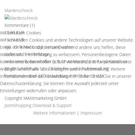
Marderschreck
Kommentare (1)
22.90 EUR
Wir benutzen Cookies
19.19 EUR
Wir verwenden Cookies und andere Technologien auf unserer Website.
inkl. 19 % MwSt.
zzgl.
Versandkosten
Einige von ihnen sind essenziell, während andere uns helfen, diese
Lieferzeit:
1-4 Werktage
Website und Ihre Erfahrung zu verbessern. Personenbezogene Daten
wirksamer & dauerhafter Schutz vor Marderbissen und Katzen ca.
können verarbeitet werden (z. B. IP-Adressen), z. B. für personalisierte
80 dB Schalldruck 12 - 23 kHz-Frequenz im Intervall mit
Anzeigen und Inhalte oder Anzeigen- und Inhaltsmessung. Weitere
Funktionskontroll-LED Schutzklasse IP 54 für 12 V DC
Informationen über die Verwendung Ihrer Daten finden Sie in unserer
Datenschutzerklärung. Sie können Ihre Auswahl jederzeit unter
Details
Einstellungen widerrufen oder anpassen.
Copyright MAXXmarketing GmbH
Akzeptieren
Ablehnen
JoomShopping Download & Support
Weitere Informationen
|
Impressum