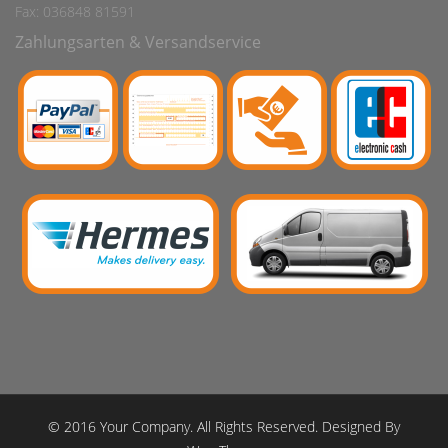
Fax: 036848 81591
Zahlungsarten & Versandservice
© 2016 Your Company. All Rights Reserved. Designed By